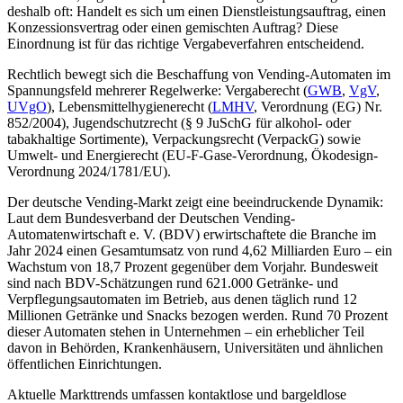
deshalb oft: Handelt es sich um einen Dienstleistungsauftrag, einen
Konzessionsvertrag oder einen gemischten Auftrag? Diese
Einordnung ist für das richtige Vergabeverfahren entscheidend.
Rechtlich bewegt sich die Beschaffung von Vending-Automaten im
Spannungsfeld mehrerer Regelwerke: Vergaberecht (
GWB
,
VgV
,
UVgO
), Lebensmittelhygienerecht (
LMHV
, Verordnung (EG) Nr.
852/2004), Jugendschutzrecht (§ 9 JuSchG für alkohol- oder
tabakhaltige Sortimente), Verpackungsrecht (VerpackG) sowie
Umwelt- und Energierecht (EU-F-Gase-Verordnung, Ökodesign-
Verordnung 2024/1781/EU).
Der deutsche Vending-Markt zeigt eine beeindruckende Dynamik:
Laut dem Bundesverband der Deutschen Vending-
Automatenwirtschaft e. V. (BDV) erwirtschaftete die Branche im
Jahr 2024 einen Gesamtumsatz von rund 4,62 Milliarden Euro – ein
Wachstum von 18,7 Prozent gegenüber dem Vorjahr. Bundesweit
sind nach BDV-Schätzungen rund 621.000 Getränke- und
Verpflegungsautomaten im Betrieb, aus denen täglich rund 12
Millionen Getränke und Snacks bezogen werden. Rund 70 Prozent
dieser Automaten stehen in Unternehmen – ein erheblicher Teil
davon in Behörden, Krankenhäusern, Universitäten und ähnlichen
öffentlichen Einrichtungen.
Aktuelle Markttrends umfassen kontaktlose und bargeldlose